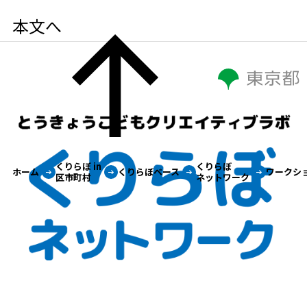
本文へ
とうきょうこど
くりらぼ in
くりらぼ
ホーム
くりらぼベース
ワークシ
区市町村
ネットワーク