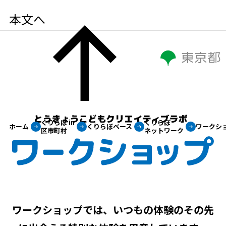
本文へ
とうきょうこど
くりらぼ in
くりらぼ
ホーム
くりらぼベース
ワークシ
区市町村
ネットワーク
ワークショップでは、いつもの体験のその先