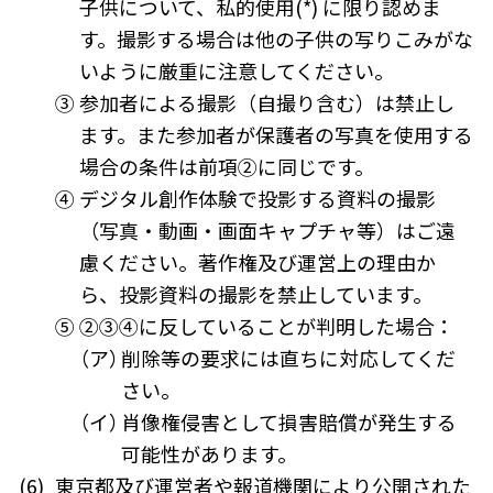
子供について、私的使用(*) に限り認めま
す。撮影する場合は他の子供の写りこみがな
いように厳重に注意してください。
③
参加者による撮影（自撮り含む）は禁止し
ます。また参加者が保護者の写真を使用する
場合の条件は前項②に同じです。
④
デジタル創作体験で投影する資料の撮影
（写真・動画・画面キャプチャ等）はご遠
慮ください。著作権及び運営上の理由か
ら、投影資料の撮影を禁止しています。
⑤
②③④に反していることが判明した場合：
（ア）
削除等の要求には直ちに対応してくだ
さい。
（イ）
肖像権侵害として損害賠償が発生する
可能性があります。
(6)
東京都及び運営者や報道機関により公開された