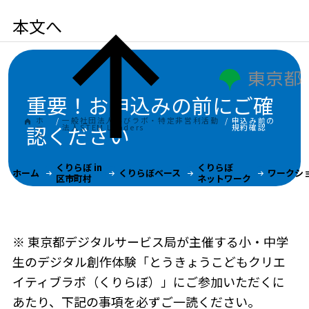
本文へ
重要！お申込みの前にご確
ホ
/
一般社団法人学びラボ・特定非営利活動
/
申込み前の
認ください
ー
法人STEM Leaders
規約確認
ム
くりらぼ in
くりらぼ
ホーム
くりらぼベース
ワークシ
区市町村
ネットワーク
※ 東京都デジタルサービス局が主催する小・中学
生のデジタル創作体験「とうきょうこどもクリエ
イティブラボ（くりらぼ）」にご参加いただくに
あたり、下記の事項を必ずご一読ください。