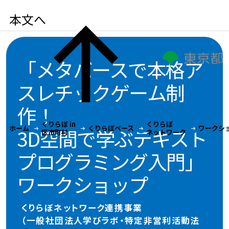
本文へ
「メタバースで本格ア
スレチックゲーム制
作！
くりらぼ in
くりらぼ
ホーム
くりらぼベース
ワークシ
3D空間で学ぶテキスト
区市町村
ネットワーク
プログラミング入門」
ワークショップ
くりらぼネットワーク連携事業
（一般社団法人学びラボ・特定非営利活動法