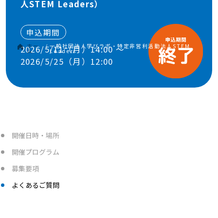
人STEM Leaders）
申込期間
ホー
/
一般社団法人学びラボ・特定非営利活動法人STEM
2026/5/11（月）14:00
～
ム
Leaders
2026/5/25（月）12:00
開催日時・場所
開催プログラム
募集要項
よくあるご質問