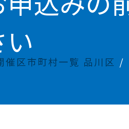
お申込みの
さい
開催区市町村一覧 品川区
/