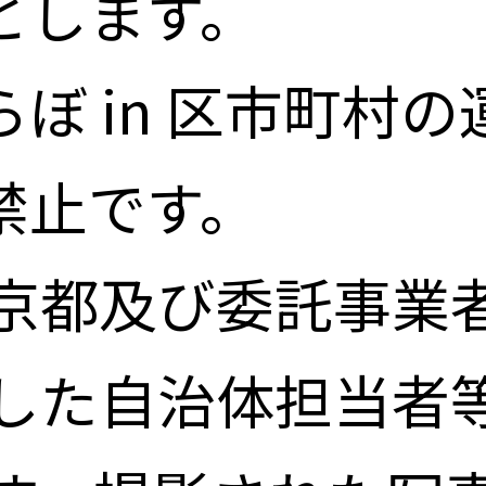
とします。
ぼ in 区市町村
禁止です。
京都及び委託事業
した自治体担当者