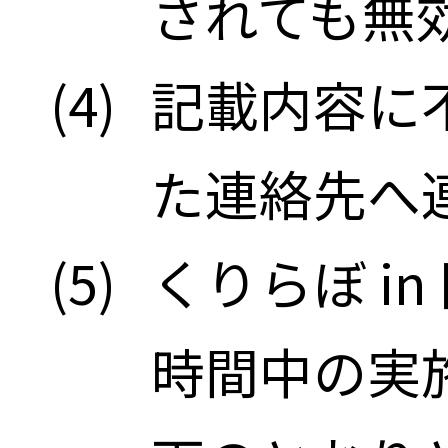
されても無
(4)
記載内容に
た連絡先へ
(5)
くりらぼ i
時間中の実