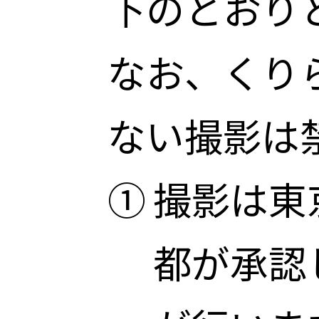
下のとおり
なお、くりら
ない撮影は
①
撮影は東
都が承認